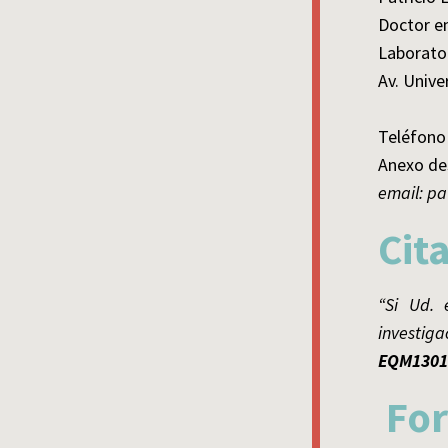
Doctor e
Laborator
Av. Unive
Teléfono
Anexo de
email: pa
Cit
“Si Ud. 
investig
EQM1301
For