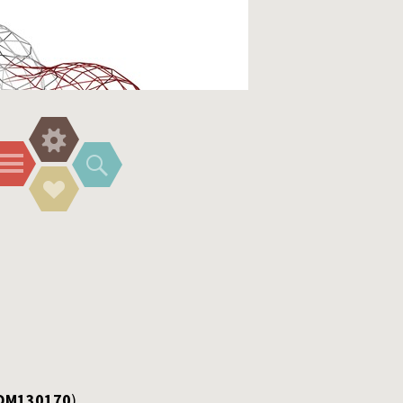
Widgets
Menu
Search
Social
Links
QM130170
)