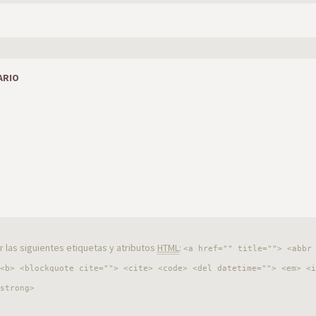
ARIO
 las siguientes etiquetas y atributos
HTML
:
<a href="" title=""> <abbr
<b> <blockquote cite=""> <cite> <code> <del datetime=""> <em> <i
strong>