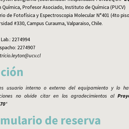
n Química, Profesor Asociado, Instituto de Química (PUCV)
io de Fotofísica y Espectroscopia Molecular N°401 (4to pis
rsidad #330, Campus Curauma, Valparaiso, Chile.
 Lab.: 2274994
spacho: 2274907
tricio.leyton@ucv.cl
ación
es usuario interno o externo del equipamiento y lo ha
aciones no olvide citar en los agradecimientos al
Proy
70
“
mulario de reserva