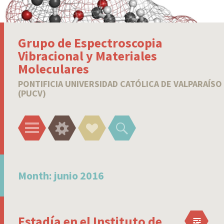
Grupo de Espectroscopia
Vibracional y Materiales
Moleculares
PONTIFICIA UNIVERSIDAD CATÓLICA DE VALPARAÍSO
(PUCV)
Menu
Widgets
Social
Search
Links
Month:
junio 2016
Estadía en el Instituto de