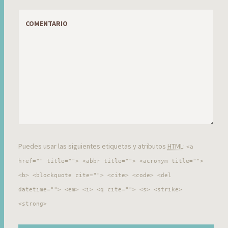
COMENTARIO
Puedes usar las siguientes etiquetas y atributos
HTML
:
<a
href="" title=""> <abbr title=""> <acronym title="">
<b> <blockquote cite=""> <cite> <code> <del
datetime=""> <em> <i> <q cite=""> <s> <strike>
<strong>